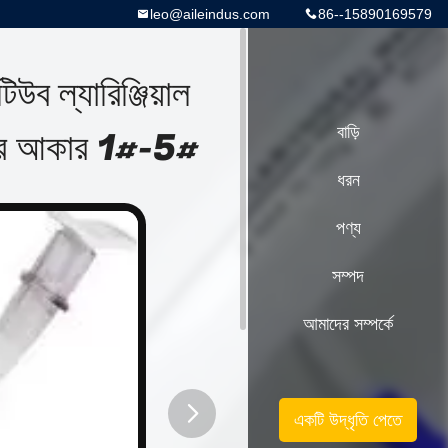
leo@aileindus.com
86--15890169579
িউব ল্যারিঞ্জিয়াল
টারের আকার 1#-5#
বাড়ি
ধরন
পণ্য
সম্পদ
আমাদের সম্পর্কে
একটি উদ্ধৃতি পেতে