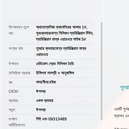
butto
বিশেষভাবে তুলে
অ্যানেস্থেসিয়া ক্যাথেটারের আকার 1#
,
ধরা
পুনঃব্যবহারযোগ্য সিলিকন ল্যারিঞ্জিয়াল টিউব
,
ল্যারিঞ্জিয়াল মাস্ক এয়ারওয়ে সাইজ 5#
পণ্যের নাম
পুনরায় ব্যবহারযোগ্য ল্যারিঞ্জিয়াল মাস্ক
এয়ারওয়ে
উপাদান
মেডিকেল গ্রেড সিলিকন তৈরি
বৈশিষ্ট্যের প্রকার
চিকিৎসা সামগ্রী ও আনুষাঙ্গিক
রঙ
সাদা/নীল/বেইজ
পুনর
OEM
উপলব্ধ
ব্যবহার
একক ব্যবহার
একটি পুনর
নমুনা
উপলব্ধ
স্থাপন এব
গুণমান
সিই এবং ISO13485
সার্টিফিকেশন