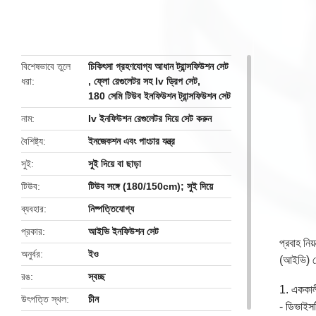
butto
বিশেষভাবে তুলে
চিকিৎসা গ্রহণযোগ্য আধান ট্রান্সফিউশন সেট
ধরা
,
ফ্লো রেগুলেটর সহ Iv ড্রিপ সেট
,
180 সেমি টিউব ইনফিউশন ট্রান্সফিউশন সেট
নাম
Iv ইনফিউশন রেগুলেটর দিয়ে সেট করুন
বৈশিষ্ট্য
ইনজেকশন এবং পাংচার যন্ত্র
সুই
সুই দিয়ে বা ছাড়া
টিউব
টিউব সঙ্গে (180/150cm); সুই দিয়ে
ব্যবহার
নিষ্পত্তিযোগ্য
প্রকার
আইভি ইনফিউশন সেট
প্রবাহ নি
অনুর্বর
ইও
(আইভি) থে
রঙ
স্বচ্ছ
1. এককাল
উৎপত্তি স্থল
চীন
- ডিভাইসট