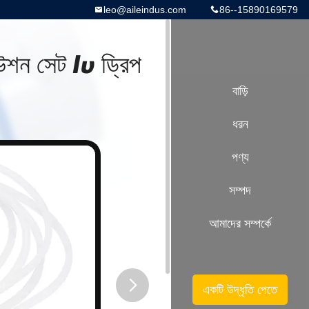
leo@aileindus.com
86--15890169579
উশন সেট Iv ড্রিপ
বাড়ি
ধরন
পণ্য
সম্পদ
আমাদের সম্পর্কে
একটি উদ্ধৃতি পেতে