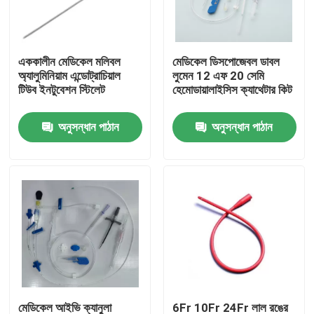
আমাদের সম্বন্ধে
এককালীন মেডিকেল মলিবল
মেডিকেল ডিসপোজেবল ডাবল
অ্যালুমিনিয়াম এন্ডোট্রাচিয়াল
লুমেন 12 এফ 20 সেমি
কারখানা পরিদর্শন
টিউব ইনটুবেশন স্টিলেট
হেমোডায়ালাইসিস ক্যাথেটার কিট
অনুসন্ধান পাঠান
অনুসন্ধান পাঠান
গুণমান নিয়ন্ত্রণ
আমাদের সাথে যোগাযোগ
খবর
মেডিকেল অক্সিজেন মাস্ক
ভেঞ্চুরি অক্সিজেন মাস্ক
মেডিকেল আইভি ক্যানুলা
6Fr 10Fr 24Fr লাল রঙের