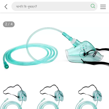
2
/
4