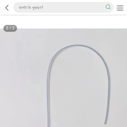
2
/
2