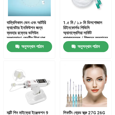
আমাদের সম্বন্ধে
বাম্বিলিকাল ভেন এবং আর্টারি
1.৫ মি / ১.৮ মি ডিসপোজাল
ক্যাথেটার ইনফিউশন জন্য
রিইনফোর্সড পিভিসি
কারখানা পরিদর্শন
ব্যবহার রক্তের ভলিউম
অ্যানাস্থেসিয়া সার্কিট
সম্প্রসারণ কেন্দ্রীয় শিরা চাপ
প্রাপ্তবয়স্ক / শিশুদের ব্যবহারের
পর্যবেক্ষণ প্যারেন্টারাল পুষ্টি রক্তের
জন্য
অনুসন্ধান পাঠান
অনুসন্ধান পাঠান
গুণমান নিয়ন্ত্রণ
নমুনা গ্রহণ
আমাদের সাথে যোগাযোগ
খবর
মেডিকেল অক্সিজেন মাস্ক
ভেঞ্চুরি অক্সিজেন মাস্ক
মাল্টি পিন মাইক্রো ইঞ্জেকশন 9
লিফটিং থ্রেড স্ক্রু 27G 26G