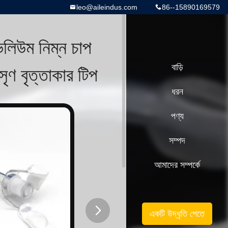
leo@aileindus.com
86--15890169579
ভলিউম নিম্ন চাপ
সৃণ বৃত্তাকার টিপ
বাড়ি
ধরন
পণ্য
সম্পদ
আমাদের সম্পর্কে
একটি উদ্ধৃতি পেতে