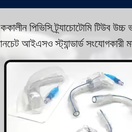
ককালীন পিভিসি ট্র্যাচোটোমি টিউব উচ্চ 
যানচেট আইএসও স্ট্যান্ডার্ড সংযোগকারী ম