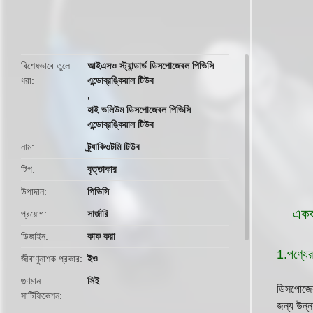
butto
বিশেষভাবে তুলে
আইএসও স্ট্যান্ডার্ড ডিসপোজেবল পিভিসি
ধরা
এন্ডোব্রঙ্কিয়াল টিউব
,
হাই ভলিউম ডিসপোজেবল পিভিসি
এন্ডোব্রঙ্কিয়াল টিউব
নাম
ট্র্যাকিওটমি টিউব
টিপ
বৃত্তাকার
উপাদান
পিভিসি
এককা
প্রয়োগ
সার্জারি
ডিজাইন
কাফ করা
1.
পণ্যের 
জীবাণুনাশক প্রকার
ইও
গুণমান
সিই
ডিসপোজেবল
সার্টিফিকেশন
জন্য উন্ন