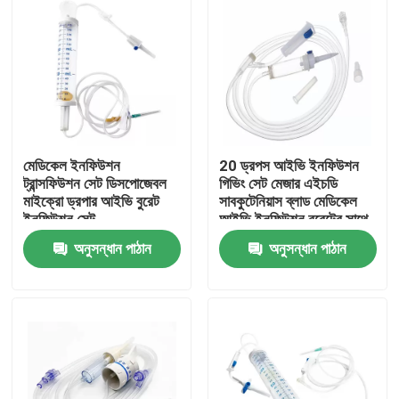
মেডিকেল ইনফিউশন
20 ড্রপস আইভি ইনফিউশন
ট্রান্সফিউশন সেট ডিসপোজেবল
গিভিং সেট মেজার এইচডি
মাইক্রো ড্রপার আইভি বুরেট
সাবকুটেনিয়াস ব্লাড মেডিকেল
ইনফিউশন সেট
আইভি ইনফিউশন বুরেটের সাথে
সেট করুন
অনুসন্ধান পাঠান
অনুসন্ধান পাঠান
বাড়ি
পণ্য
ভিডিও