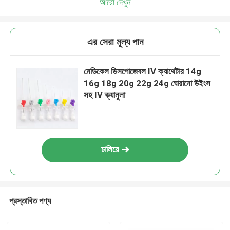
আরো দেখুন
এর সেরা মূল্য পান
মেডিকেল ডিসপোজেবল IV ক্যাথেটার 14g
16g 18g 20g 22g 24g ঘোরানো উইংস
সহ IV ক্যানুলা
চালিয়ে
প্রস্তাবিত পণ্য