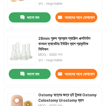
মূল্য：negotiable
আমাদের সম্বন্ধে
ভালো দাম
আমাদের সাথে যোগাযোগ
করুন
কারখানা পরিদর্শন
28mm পুরুষ প্রস্রাব ল্যাটেক্স এক্সটার্নাল
গুণমান নিয়ন্ত্রণ
কনডম ক্যাথেটার ইউরিন ব্যাগ প্রাকৃতিক
সিলিকন
MOQ：5000 পিসি
আমাদের সাথে যোগাযোগ
মূল্য：negotiable
খবর
ভালো দাম
আমাদের সাথে যোগাযোগ
করুন
মেডিকেল অক্সিজেন মাস্ক
Ostomy যত্নের জন্য দুই টুকরা Ostomy
Colostomy Urostomy ব্যাগ
ভেঞ্চুরি অক্সিজেন মাস্ক
MOQ：5000 পিসি